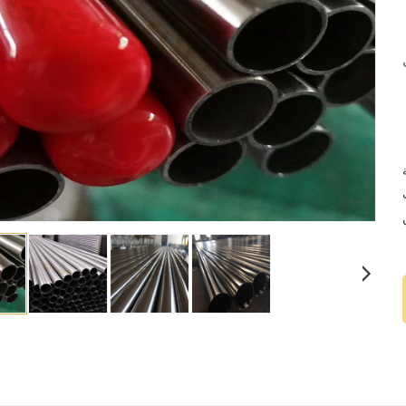
م ، القطع ،