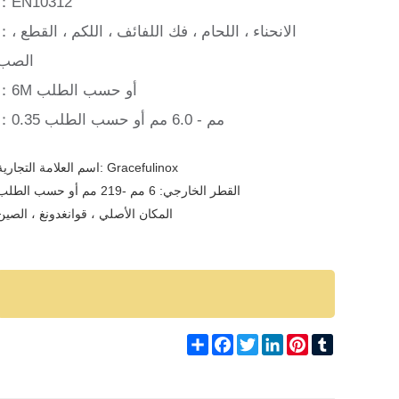
：EN10312
：الانحناء ، اللحام ، فك اللفائف ، اللك
الصب
：6M أو حسب الطلب
：0.35 مم - 6.0 مم أو حسب الطلب
اسم العلامة التجارية: Gracefulinox
القطر الخارجي: 6 مم -219 مم أو حسب الطلب
المكان الأصلي ، قوانغدونغ ، الصين
Share
Facebook
Twitter
LinkedIn
Pinterest
Tumblr