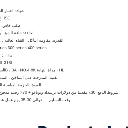
شهادة اختبار ا
إصدار الشهادات: ISO
طلب خاص: ي
الحافة: حافة الشق أو
القدرة: مقاومة التآكل ، القناة العالية ،
الصف: 200 ies 300 series 400 series
نوع خط اللحام ： TIG
المواد: 304304L 316L
السطح: رقم 1،2B ، BA ، NO.4،8K مرآة النهاية ، HL
تقنية: المدرفلة على الساخن ، المدر
العبوة: الحزمة القياسية ال
شروط الدفع: 30٪ مقدما من دولارات ترينيداد وتوباغو + 70٪ رصيد مدفوع قبل التحميل.
وقت التسليم ： حوالي 30-35 يوم عمل عند استلام الودائع.