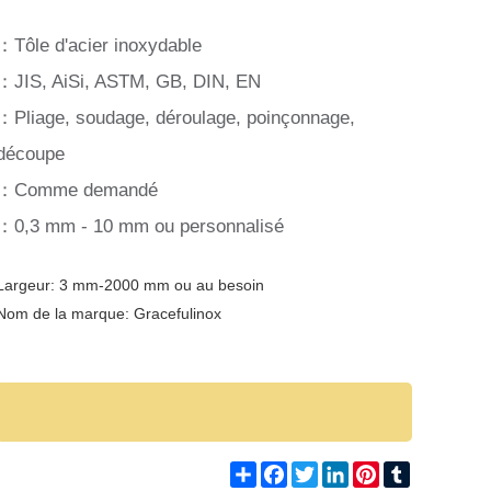
：Tôle d'acier inoxydable
：JIS, AiSi, ASTM, GB, DIN, EN
：Pliage, soudage, déroulage, poinçonnage,
découpe
：Comme demandé
：0,3 mm - 10 mm ou personnalisé
Largeur: 3 mm-2000 mm ou au besoin
Nom de la marque: Gracefulinox
Share
Facebook
Twitter
LinkedIn
Pinterest
Tumblr