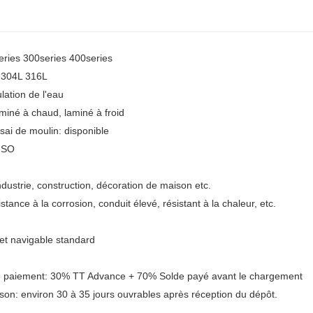
eries 300series 400series
4 304L 316L
lation de l'eau
miné à chaud, laminé à froid
ssai de moulin: disponible
 ISO
industrie, construction, décoration de maison etc.
stance à la corrosion, conduit élevé, résistant à la chaleur, etc.
et navigable standard
e paiement: 30% TT Advance + 70% Solde payé avant le chargement
aison: environ 30 à 35 jours ouvrables après réception du dépôt.