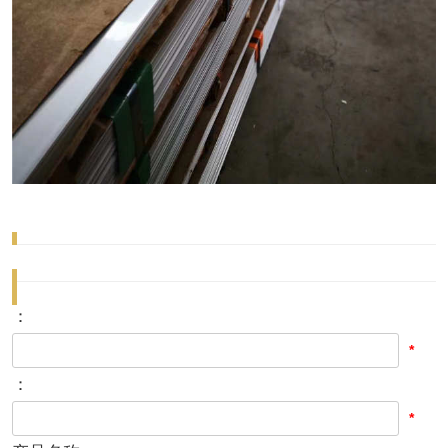
：
*
：
*