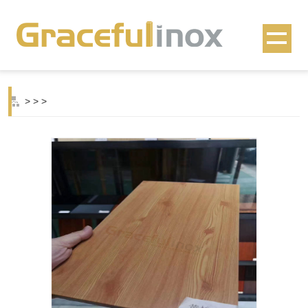
>
>
>