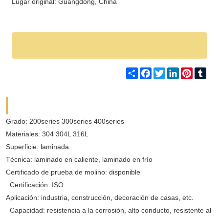
Lugar original: Guangdong, China
Share
Facebook
Twitter
LinkedIn
Pinteres
Tum
Grado: 200series 300series 400series
Materiales: 304 304L 316L
Superficie: laminada
Técnica: laminado en caliente, laminado en frío
Certificado de prueba de molino: disponible
Certificación: ISO
Aplicación: industria, construcción, decoración de casas, etc.
Capacidad: resistencia a la corrosión, alto conducto, resistente al