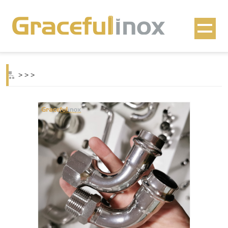
>
>
>