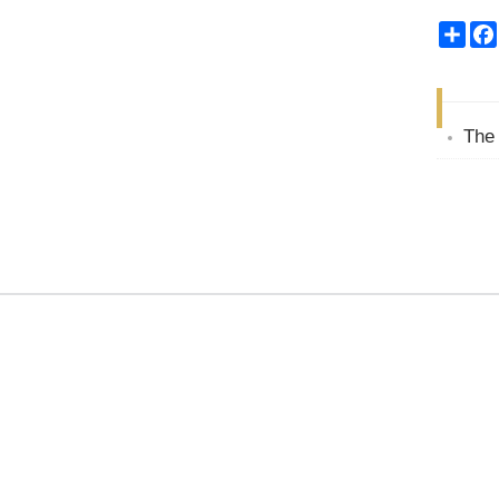
Sha
The 