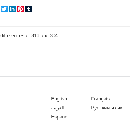
re
Facebook
Twitter
LinkedIn
Pinterest
Tumblr
differences of 316 and 304
English
Français
العربية
Русский язык
Español