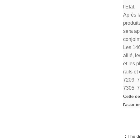
l'État.
Après l
produit
sera ap
conjoin
Les 146
allié, 
et les 
rails e
7209, 7
7305, 7
Cette dé
l'acier 
：
The d