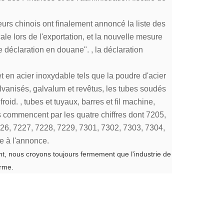
eurs chinois ont finalement annoncé la liste des
ale lors de l'exportation, et la nouvelle mesure
e déclaration en douane". , la déclaration
t en acier inoxydable tels que la poudre d'acier
alvanisés, galvalum et revêtus, les tubes soudés
oid. , tubes et tuyaux, barres et fil machine,
és commencent par les quatre chiffres dont 7205,
26, 7227, 7228, 7229, 7301, 7302, 7303, 7304,
te à l'annonce.
t, nous croyons toujours fermement que l'industrie de
erme.