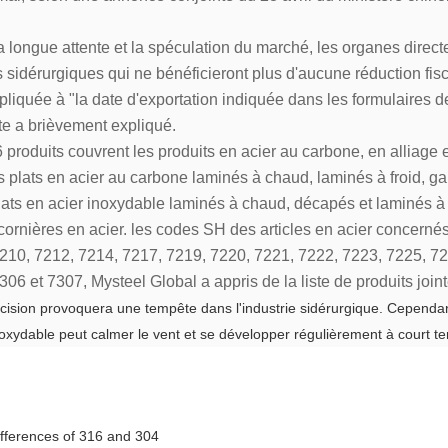
a longue attente et la spéculation du marché, les organes direct
s sidérurgiques qui ne bénéficieront plus d'aucune réduction fisc
pliquée à "la date d'exportation indiquée dans les formulaires d
te a brièvement expliqué.
 produits couvrent les produits en acier au carbone, en alliage e
les plats en acier au carbone laminés à chaud, laminés à froid, g
plats en acier inoxydable laminés à chaud, décapés et laminés à fr
t cornières en acier. les codes SH des articles en acier concern
210, 7212, 7214, 7217, 7219, 7220, 7221, 7222, 7223, 7225, 72
306 et 7307, Mysteel Global a appris de la liste de produits join
cision provoquera une tempête dans l'industrie sidérurgique. Cependan
inoxydable peut calmer le vent et se développer régulièrement à court t
ifferences of 316 and 304