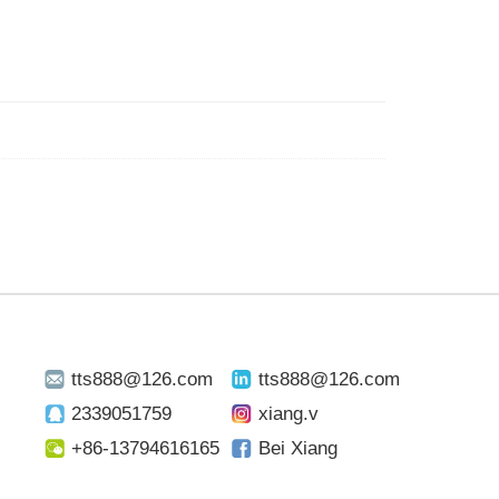
tts888@126.com
tts888@126.com
2339051759
xiang.v
+86-13794616165
Bei Xiang