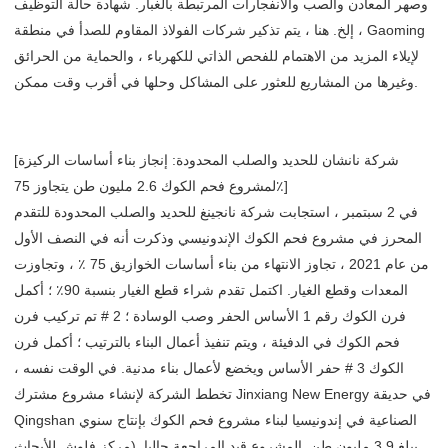
وصهر المعادن والصب والانفجارات المرتبطة بالغبار. شهادة حالة التوظيف
، إلخ. هنا ، يتم تذكير شركات الفولاذ المقاوم للصدأ في منطقة Gaoming
لإيلاء المزيد من الاهتمام للفحص الذاتي للكهرباء ، والحماية من الحرائق
وغيرها من المشاريع للعثور على المشاكل وحلها في أقرب وقت ممكن.
[شركة نانشان للحديد والصلب المحدودة: إنجاز بناء أساسات الركيزة
لمشروع فحم الكوك 2.6 مليون طن يتجاوز 75٪]
في 2 سبتمبر ، استجابت شركة نانجينغ للحديد والصلب المحدودة للتقدم
المحرز في مشروع فحم الكوك الإندونيسي وذكرت أنه في النصف الأول
من عام 2021 ، تجاوز الانتهاء من بناء أساسات الخوازيق 75 ٪ ، وتجاوزت
المعدات وقطع الغيار. اكتمل تقدم شراء قطع الغيار بنسبة 90٪ ؛ أكمل
فرن الكوك رقم 1 الأساس الحفر وصب الوسادة ؛ 2 # تم تركيب فرن
فحم الكوك في الدفيئة ، ويتم تنفيذ أعمال البناء بالترتيب ؛ أكمل فرن
الكوك 3 # حفر الأساس ويخضع لأعمال بناء مدنية. في الوقت نفسه ،
تخطط الشركة لإنشاء مشروع مشترك Jinxiang New Energy في حديقة
Qingshan الصناعية في إندونيسيا لبناء مشروع فحم الكوك بإنتاج سنوي
يبلغ 3.9 مليون طن. المشروع قيد المراجعة حاليا. (مركز فلوش للأبحاث