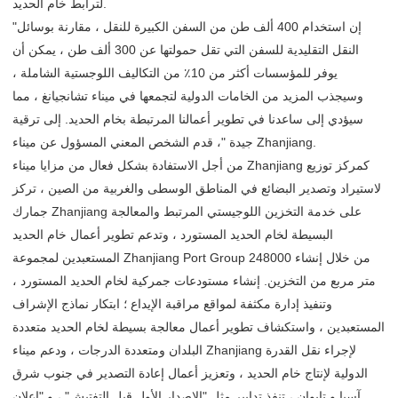
لترابط خام الحديد.
"إن استخدام 400 ألف طن من السفن الكبيرة للنقل ، مقارنة بوسائل
النقل التقليدية للسفن التي تقل حمولتها عن 300 ألف طن ، يمكن أن
يوفر للمؤسسات أكثر من 10٪ من التكاليف اللوجستية الشاملة ،
وسيجذب المزيد من الخامات الدولية لتجمعها في ميناء تشانجيانغ ، مما
سيؤدي إلى ساعدنا في تطوير أعمالنا المرتبطة بخام الحديد. إلى ترقية
جيدة "، قدم الشخص المعني المسؤول عن ميناء Zhanjiang.
من أجل الاستفادة بشكل فعال من مزايا ميناء Zhanjiang كمركز توزيع
لاستيراد وتصدير البضائع في المناطق الوسطى والغربية من الصين ، تركز
جمارك Zhanjiang على خدمة التخزين اللوجيستي المرتبط والمعالجة
البسيطة لخام الحديد المستورد ، وتدعم تطوير أعمال خام الحديد
المستعبدين لمجموعة Zhanjiang Port Group من خلال إنشاء 248000
متر مربع من التخزين. إنشاء مستودعات جمركية لخام الحديد المستورد ،
وتنفيذ إدارة مكثفة لمواقع مراقبة الإيداع ؛ ابتكار نماذج الإشراف
المستعبدين ، واستكشاف تطوير أعمال معالجة بسيطة لخام الحديد متعددة
البلدان ومتعددة الدرجات ، ودعم ميناء Zhanjiang لإجراء نقل القدرة
الدولية لإنتاج خام الحديد ، وتعزيز أعمال إعادة التصدير في جنوب شرق
آسيا و تايوان ، تنفذ تدابير مثل "الإصدار الأول قبل التفتيش" ، و "إعلان