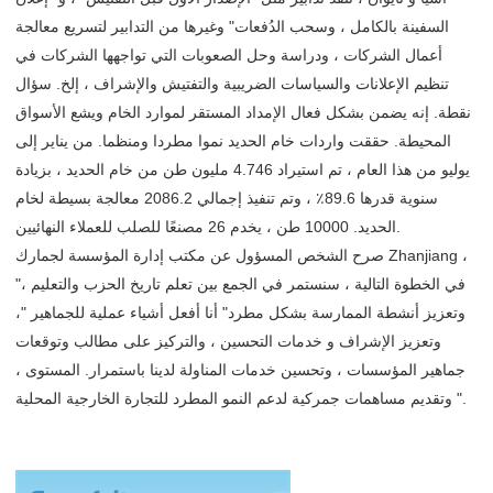
السفينة بالكامل ، وسحب الدُفعات" وغيرها من التدابير لتسريع معالجة
أعمال الشركات ، ودراسة وحل الصعوبات التي تواجهها الشركات في
تنظيم الإعلانات والسياسات الضريبية والتفتيش والإشراف ، إلخ. سؤال
نقطة. إنه يضمن بشكل فعال الإمداد المستقر لموارد الخام ويشع الأسواق
المحيطة. حققت واردات خام الحديد نموا مطردا ومنظما. من يناير إلى
يوليو من هذا العام ، تم استيراد 4.746 مليون طن من خام الحديد ، بزيادة
سنوية قدرها 89.6٪ ، وتم تنفيذ إجمالي 2086.2 معالجة بسيطة لخام
الحديد. 10000 طن ، يخدم 26 مصنعًا للصلب للعملاء النهائيين.
صرح الشخص المسؤول عن مكتب إدارة المؤسسة لجمارك Zhanjiang ،
"في الخطوة التالية ، سنستمر في الجمع بين تعلم تاريخ الحزب والتعليم ،
وتعزيز أنشطة الممارسة بشكل مطرد" أنا أفعل أشياء عملية للجماهير "،
وتعزيز الإشراف و خدمات التحسين ، والتركيز على مطالب وتوقعات
جماهير المؤسسات ، وتحسين خدمات المناولة لدينا باستمرار. المستوى ،
وتقديم مساهمات جمركية لدعم النمو المطرد للتجارة الخارجية المحلية ".