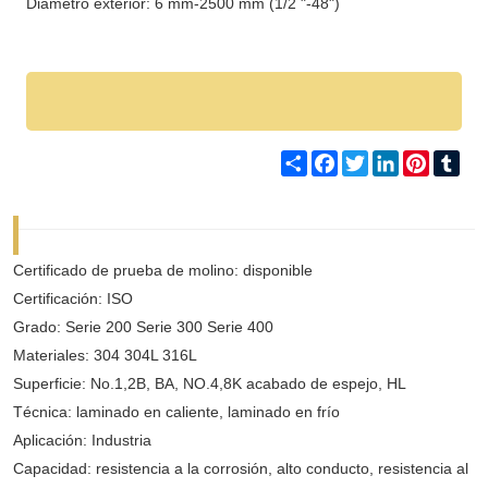
Diámetro exterior: 6 mm-2500 mm (1/2 "-48")
Share
Facebook
Twitter
LinkedIn
Pinteres
Tum
Certificado de prueba de molino: disponible
Certificación: ISO
Grado: Serie 200 Serie 300 Serie 400
Materiales: 304 304L 316L
Superficie: No.1,2B, BA, NO.4,8K acabado de espejo, HL
Técnica: laminado en caliente, laminado en frío
Aplicación: Industria
Capacidad: resistencia a la corrosión, alto conducto, resistencia al