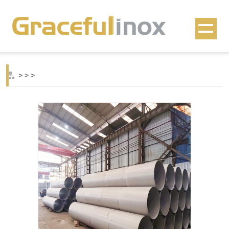
>
>
>