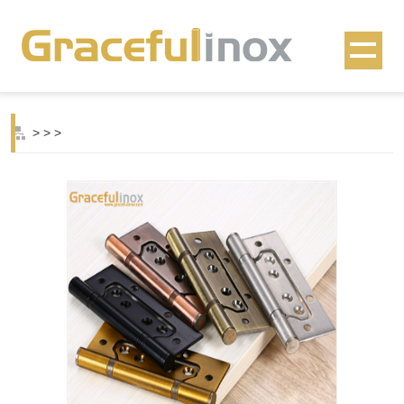
>
>
>