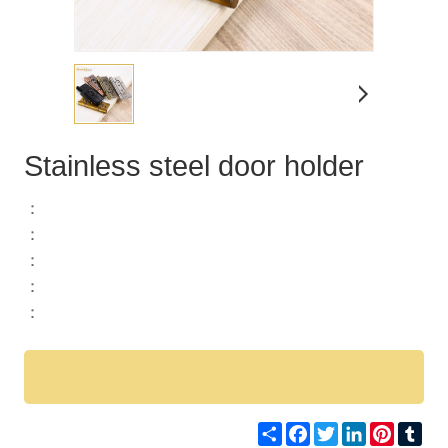
Stainless steel door holder
：
：
：
：
：
Share
Facebook
Twitter
LinkedIn
Pinteres
Tum