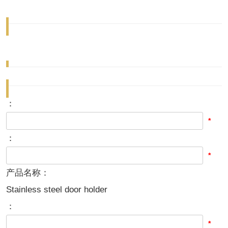
：
*
：
*
产品名称：
Stainless steel door holder
：
*