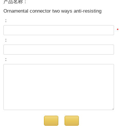
产品名称：
Ornamental connector two ways anti-resisting
：
*
：
：