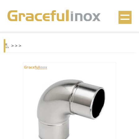
>
>
>