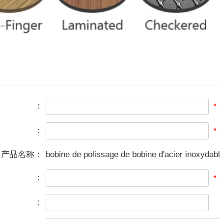
：
*
：
*
产品名称：
bobine de polissage de bobine d'acier inoxydab
：
*
：