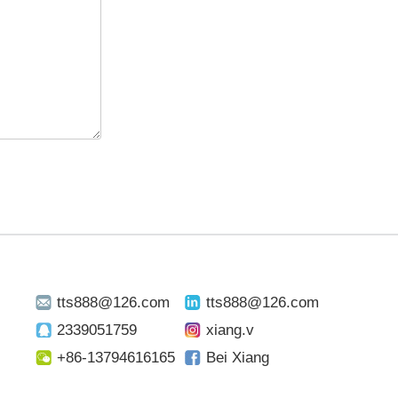
tts888@126.com
tts888@126.com
2339051759
xiang.v
+86-13794616165
Bei Xiang