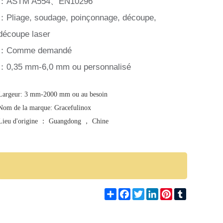
：ASTM A554、EN10296
：Pliage, soudage, poinçonnage, découpe,
découpe laser
：Comme demandé
：0,35 mm-6,0 mm ou personnalisé
Largeur: 3 mm-2000 mm ou au besoin
Nom de la marque: Gracefulinox
Lieu d'origine ： Guangdong ， Chine
Share
Facebook
Twitter
LinkedIn
Pinterest
Tumblr