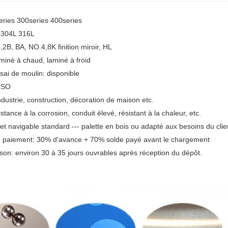
eries 300series 400series
4 304L 316L
,2B, BA, NO.4,8K finition miroir, HL
miné à chaud, laminé à froid
ssai de moulin: disponible
 ISO
industrie, construction, décoration de maison etc.
stance à la corrosion, conduit élevé, résistant à la chaleur, etc.
t navigable standard --- palette en bois ou adapté aux besoins du clie
e paiement: 30% d'avance + 70% solde payé avant le chargement
aison: environ 30 à 35 jours ouvrables après réception du dépôt.