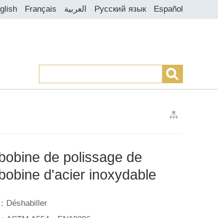
glish
Français
العربية
Русский язык
Español
>
>
>
bobine de polissage de
bobine d'acier inoxydable
：Déshabiller